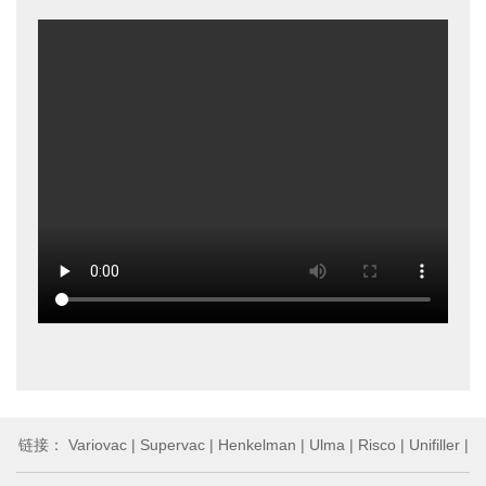
链接：
Variovac
|
Supervac
|
Henkelman
|
Ulma
|
Risco
|
Unifiller
|